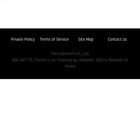
Private Policy
Terms of Service
Site Map
Contact Us
Tetra Biotech Co., Ltd.
406-407, 75, Techno 1-ro, Yuseong-gu, Daejeon, 34014, Republic of
Korea