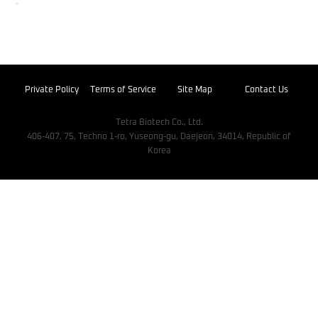
Private Policy
Terms of Service
Site Map
Contact Us
Tetra Biotech Co., Ltd.
406-407, 75, Techno 1-ro, Yuseong-gu, Daejeon, 34014, Republic of
Korea