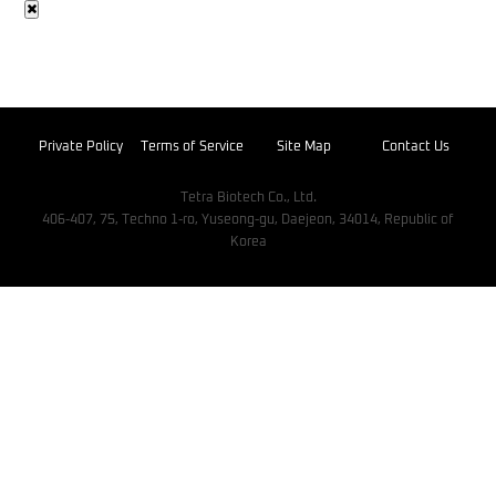
Private Policy
Terms of Service
Site Map
Contact Us
Tetra Biotech Co., Ltd.
406-407, 75, Techno 1-ro, Yuseong-gu, Daejeon, 34014, Republic of
Korea