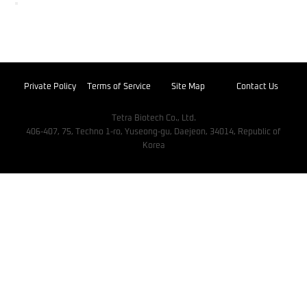
Private Policy
Terms of Service
Site Map
Contact Us
Tetra Biotech Co., Ltd.
406-407, 75, Techno 1-ro, Yuseong-gu, Daejeon, 34014, Republic of
Korea